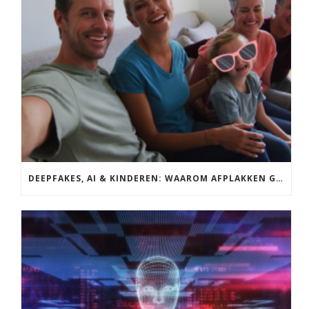
DEEPFAKES, AI & KINDEREN: WAAROM AFPLAKKEN GEEN BESCHERMING IS