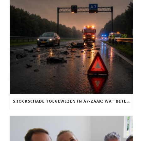
SHOCKSCHADE TOEGEWEZEN IN A7-ZAAK: WAT BETEKENT DIT VOOR NABESTAANDEN?